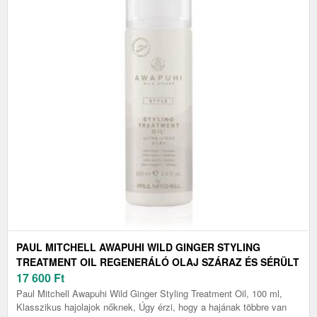
PAUL MITCHELL AWAPUHI WILD GINGER STYLING
TREATMENT OIL REGENERÁLÓ OLAJ SZÁRAZ ÉS SÉRÜLT
HAJRA 100 ML
17 600
Ft
Paul Mitchell Awapuhi Wild Ginger Styling Treatment Oil, 100 ml,
Klasszikus hajolajok nőknek, Úgy érzi, hogy a hajának többre van