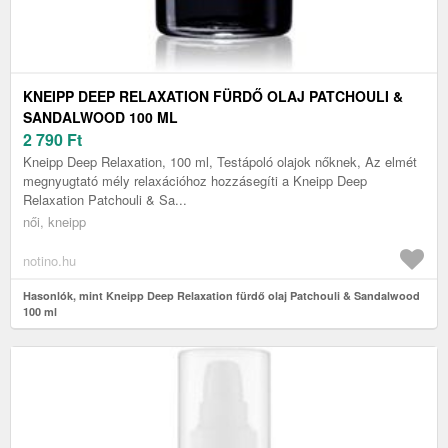
KNEIPP DEEP RELAXATION FÜRDŐ OLAJ PATCHOULI &
SANDALWOOD 100 ML
2 790
Ft
Kneipp Deep Relaxation, 100 ml, Testápoló olajok nőknek, Az elmét
megnyugtató mély relaxációhoz hozzásegíti a Kneipp Deep
Relaxation Patchouli & Sa...
női, kneipp
notino.hu
Hasonlók, mint Kneipp Deep Relaxation fürdő olaj Patchouli & Sandalwood
100 ml