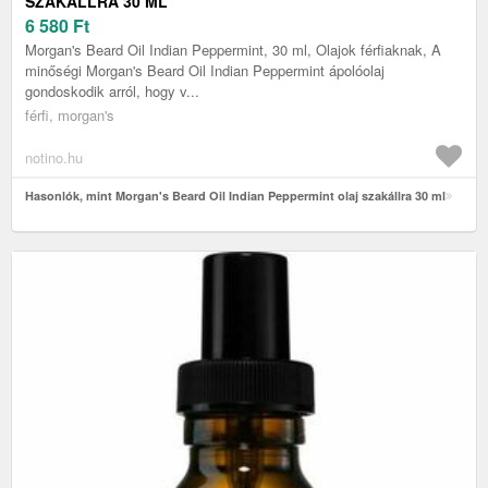
SZAKÁLLRA 30 ML
6 580
Ft
Morgan's Beard Oil Indian Peppermint, 30 ml, Olajok férfiaknak, A
minőségi Morgan's Beard Oil Indian Peppermint ápolóolaj
gondoskodik arról, hogy v...
férfi, morgan's
notino.hu
Hasonlók, mint Morgan's Beard Oil Indian Peppermint olaj szakállra 30 ml