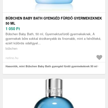
BÜBCHEN BABY BATH GYENGÉD FÜRDŐ GYERMEKEKNEK
50 ML
1 050
Ft
Bübchen Baby Bath, 50 ml, Gyermektusfürdő gyermekeknek, A
gyermekek bőre sokkal érzékenyebb és finomabb, mint a felnőtteké,
ezért különös odafigyel...
bübchen
notino.hu
Hasonlók, mint Bübchen Baby Bath gyengéd fürdő gyermekeknek 50 ml