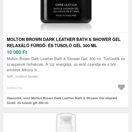
MOLTON BROWN DARK LEATHER BATH & SHOWER GEL
RELAXÁLÓ FÜRDŐ- ÉS TUSOLÓ GÉL 300 ML
10 080
Ft
Molton Brown Dark Leather Bath & Shower Gel, 300 ml, Tusfürdők és
szappanok férfiaknak, A tűz energiája, az erdő csendje és a bőr
érintése Alkony b...
férfi, molton brown
notino.hu
Hasonlók, mint Molton Brown Dark Leather Bath & Shower Gel relaxáló
fürdő- és tusoló gél 300 ml