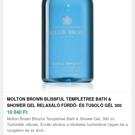
MOLTON BROWN BLISSFUL TEMPLETREE BATH &
SHOWER GEL RELAXÁLÓ FÜRDŐ- ÉS TUSOLÓ GÉL 300
ML
10 040
Ft
Molton Brown Blissful Templetree Bath & Shower Gel, 300 ml,
Tusfürdők nőknek, Érzéki élmény a tökéletes tusfürdővel Lépjen be a
nyugalom és az érzé...