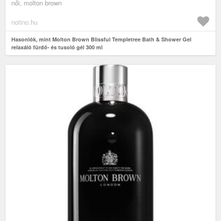
női, molton brown
notino.hu
Hasonlók, mint Molton Brown Blissful Templetree Bath & Shower Gel
relaxáló fürdő- és tusoló gél 300 ml