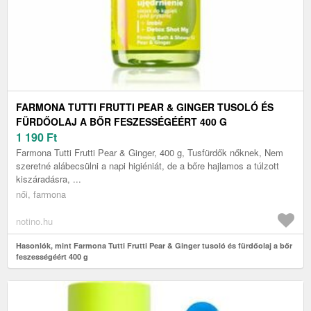
FARMONA TUTTI FRUTTI PEAR & GINGER TUSOLÓ ÉS
FÜRDŐOLAJ A BŐR FESZESSÉGÉÉRT 400 G
1 190
Ft
Farmona Tutti Frutti Pear & Ginger, 400 g, Tusfürdők nőknek, Nem
szeretné alábecsülni a napi higiéniát, de a bőre hajlamos a túlzott
kiszáradásra, ...
női, farmona
notino.hu
Hasonlók, mint Farmona Tutti Frutti Pear & Ginger tusoló és fürdőolaj a bőr
feszességéért 400 g