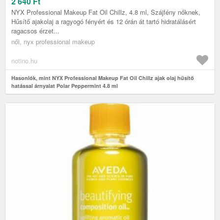
4.8 ML
2 640
Ft
NYX Professional Makeup Fat Oil Chillz, 4.8 ml, Szájfény nőknek,
Hűsítő ajakolaj a ragyogó fényért és 12 órán át tartó hidratálásért
ragacsos érzet...
női, nyx professional makeup
notino.hu
Hasonlók, mint NYX Professional Makeup Fat Oil Chillz ajak olaj hűsítő
hatással árnyalat Polar Peppermint 4.8 ml