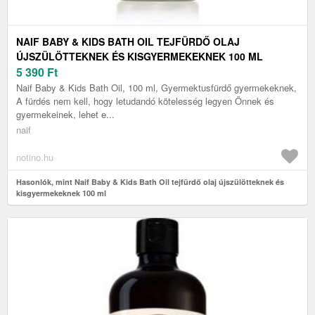
NAIF BABY & KIDS BATH OIL TEJFÜRDŐ OLAJ
ÚJSZÜLÖTTEKNEK ÉS KISGYERMEKEKNEK 100 ML
5 390
Ft
Naif Baby & Kids Bath Oil, 100 ml, Gyermektusfürdő gyermekeknek,
A fürdés nem kell, hogy letudandó kötelesség legyen Önnek és
gyermekeinek, lehet e...
naif
notino.hu
Hasonlók, mint Naif Baby & Kids Bath Oil tejfürdő olaj újszülötteknek és
kisgyermekeknek 100 ml