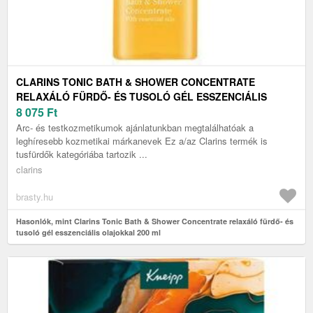
CLARINS TONIC BATH & SHOWER CONCENTRATE
RELAXÁLÓ FÜRDŐ- ÉS TUSOLÓ GÉL ESSZENCIÁLIS
OLAJOKKAL 200 ML
8 075
Ft
Arc- és testkozmetikumok ajánlatunkban megtalálhatóak a
leghíresebb kozmetikai márkanevek Ez a/az Clarins termék is
tusfürdők kategóriába tartozik ...
clarins
brasty.hu
Hasonlók, mint Clarins Tonic Bath & Shower Concentrate relaxáló fürdő- és
tusoló gél esszenciális olajokkal 200 ml