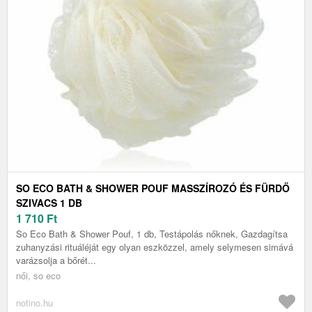
SO ECO BATH & SHOWER POUF MASSZÍROZÓ ÉS FÜRDŐ
SZIVACS 1 DB
1 710
Ft
So Eco Bath & Shower Pouf, 1 db, Testápolás nőknek, Gazdagítsa
zuhanyzási rituáléját egy olyan eszközzel, amely selymesen simává
varázsolja a bőrét...
női, so eco
notino.hu