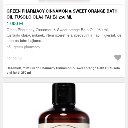
GREEN PHARMACY CINNAMON & SWEET ORANGE BATH
OIL TUSOLÓ OLAJ FAHÉJ 250 ML
1 000
Ft
Green Pharmacy Cinnamon & Sweet orange Bath Oil, 250 ml,
tusfürdő olajok nőknek, Nem szeretné alábecsülni a napi higiéniát, de
arca és bőre hajlamo...
női, green pharmacy
notino.hu
Hasonlók, mint Green Pharmacy Cinnamon & Sweet orange Bath Oil tusoló
olaj fahéj 250 ml