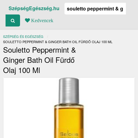
SzépségEgészség.hu
Kedvencek
SZÉPSÉG ÉS EGÉSZSÉG
JELENLEGI:
SOULETTO PEPPERMINT & GINGER BATH OIL FÜRDŐ OLAJ 100 ML
Souletto Peppermint &
Ginger Bath Oil Fürdő
Olaj 100 Ml