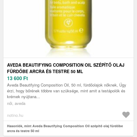
AVEDA BEAUTIFYING COMPOSITION OIL SZÉPÍTŐ OLAJ
FÜRDŐBE ARCRA ÉS TESTRE 50 ML
13 600
Ft
Aveda Beautifying Composition Oil, 50 ml, fürdőolajok nőknek, Úgy
érzi, hogy bőrének többre van szüksége, mint amit a testápolók és
krémek nyújtana...
női, aveda
notino.hu
Hasonlók, mint Aveda Beautifying Composition Oil szépítő olaj fürdőbe
arcra és testre 50 ml