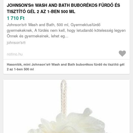
JOHNSON'S® WASH AND BATH BUBORÉKOS FÜRDŐ ÉS
TISZTÍTÓ GÉL 2 AZ 1-BEN 500 ML
1 710
Ft
Johnson's® Wash and Bath, 500 ml, Gyermektusfürdő
gyermekeknek, A fürdés nem kell, hogy letudandó kötelesség legyen
Önnek és gyermekeinek, lehet eg...
johnson's®
notino.hu
Hasonlók, mint Johnson's® Wash and Bath buborékos fürdő és tisztító gél
2 az 1-ben 500 ml