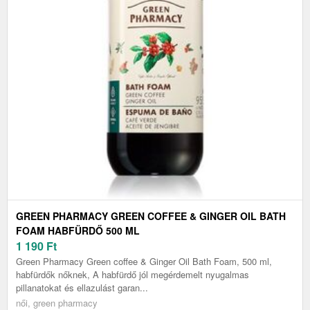
GREEN PHARMACY GREEN COFFEE & GINGER OIL BATH
FOAM HABFÜRDŐ 500 ML
1 190
Ft
Green Pharmacy Green coffee & Ginger Oil Bath Foam, 500 ml,
habfürdők nőknek, A habfürdő jól megérdemelt nyugalmas
pillanatokat és ellazulást garan...
női, green pharmacy