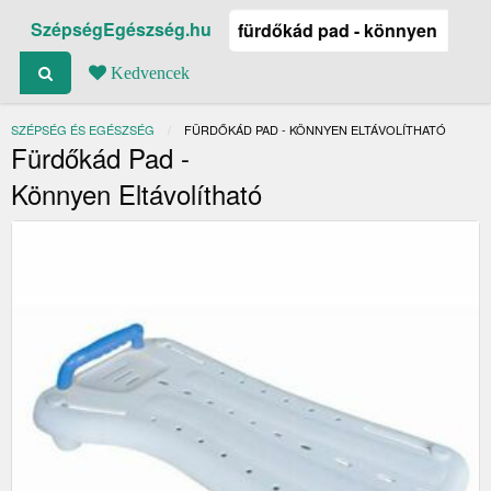
SzépségEgészség.hu
Kedvencek
SZÉPSÉG ÉS EGÉSZSÉG
JELENLEGI:
FÜRDŐKÁD PAD - KÖNNYEN ELTÁVOLÍTHATÓ
Fürdőkád Pad -
Könnyen Eltávolítható