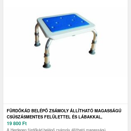
FÜRDŐKÁD BELÉPŐ ZSÁMOLY ÁLLÍTHATÓ MAGASSÁGÚ
CSÚSZÁSMENTES FELÜLETTEL ÉS LÁBAKKAL,
HERDEGEN
19 800
Ft
A Herdegen fürdőkád belépő zsámoly állítható magasságú