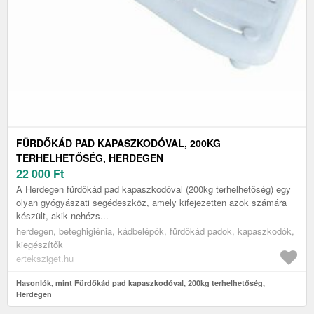
FÜRDŐKÁD PAD KAPASZKODÓVAL, 200KG
TERHELHETŐSÉG, HERDEGEN
22 000
Ft
A Herdegen fürdőkád pad kapaszkodóval (200kg terhelhetőség) egy
olyan gyógyászati segédeszköz, amely kifejezetten azok számára
készült, akik nehézs...
herdegen, beteghigiénia, kádbelépők, fürdőkád padok, kapaszkodók,
kiegészítők
erteksziget.hu
Hasonlók, mint Fürdőkád pad kapaszkodóval, 200kg terhelhetőség,
Herdegen