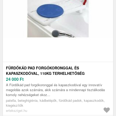
FÜRDŐKÁD PAD FORGÓKORONGGAL ÉS
KAPASZKODÓVAL, 110KG TERHELHETŐSÉG
24 000
Ft
A Fürdőkád pad forgókoronggal és kapaszkodóval egy innovatív
megoldás azok számára, akik számára a mindennapi tisztálkodás
komoly nehézségeket okoz...
patella, beteghigiénia, kádbelépők, fürdőkád padok, kapaszkodók,
kiegészítők
erteksziget.hu