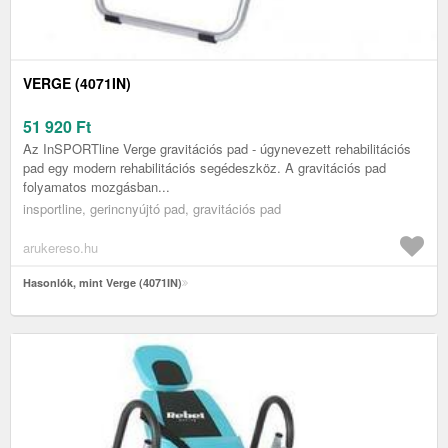
VERGE (4071IN)
51 920
Ft
Az InSPORTline Verge gravitációs pad - úgynevezett rehabilitációs
pad egy modern rehabilitációs segédeszköz. A gravitációs pad
folyamatos mozgásban...
insportline, gerincnyújtó pad, gravitációs pad
arukereso.hu
Hasonlók, mint Verge (4071IN)