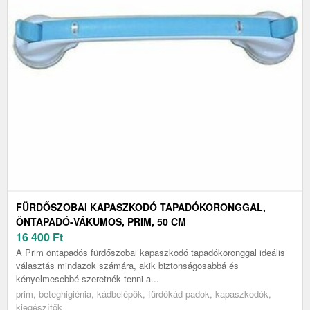
FÜRDŐSZOBAI KAPASZKODÓ TAPADÓKORONGGAL,
ÖNTAPADÓ-VÁKUMOS, PRIM, 50 CM
16 400
Ft
A Prim öntapadós fürdőszobai kapaszkodó tapadókoronggal ideális
választás mindazok számára, akik biztonságosabbá és
kényelmesebbé szeretnék tenni a...
prim, beteghigiénia, kádbelépők, fürdőkád padok, kapaszkodók,
kiegészítők