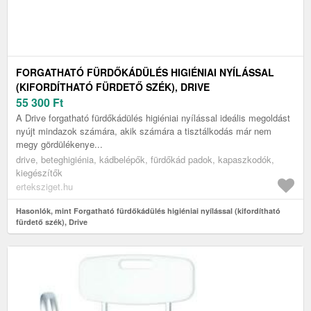
FORGATHATÓ FÜRDŐKÁDÜLÉS HIGIÉNIAI NYÍLÁSSAL
(KIFORDÍTHATÓ FÜRDETŐ SZÉK), DRIVE
55 300
Ft
A Drive forgatható fürdőkádülés higiéniai nyílással ideális megoldást
nyújt mindazok számára, akik számára a tisztálkodás már nem
megy gördülékenye...
drive, beteghigiénia, kádbelépők, fürdőkád padok, kapaszkodók,
kiegészítők
erteksziget.hu
Hasonlók, mint Forgatható fürdőkádülés higiéniai nyílással (kifordítható
fürdető szék), Drive