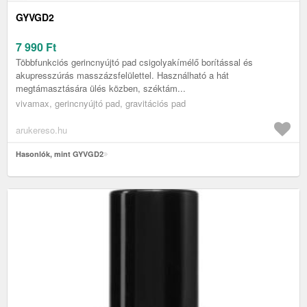
GYVGD2
7 990
Ft
Többfunkciós gerincnyújtó pad csigolyakímélő borítással és
akupresszúrás masszázsfelülettel. Használható a hát
megtámasztására ülés közben, széktám...
vivamax, gerincnyújtó pad, gravitációs pad
arukereso.hu
Hasonlók, mint GYVGD2