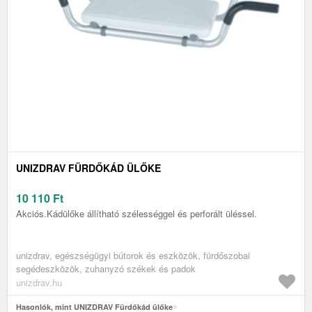
UNIZDRAV FÜRDŐKÁD ÜLŐKE
10 110
Ft
Akciós.Kádülőke állítható szélességgel és perforált üléssel.
unizdrav, egészségügyi bútorok és eszközök, fürdőszobai
segédeszközök, zuhanyzó székek és padok
unizdrav.hu
Hasonlók, mint UNIZDRAV Fürdőkád ülőke