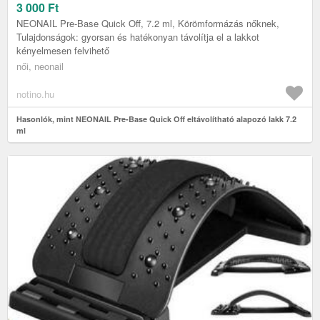
3 000
Ft
NEONAIL Pre-Base Quick Off, 7.2 ml, Körömformázás nőknek,
Tulajdonságok: gyorsan és hatékonyan távolítja el a lakkot
kényelmesen felvihető
női, neonail
notino.hu
Hasonlók, mint NEONAIL Pre-Base Quick Off eltávolítható alapozó lakk 7.2
ml