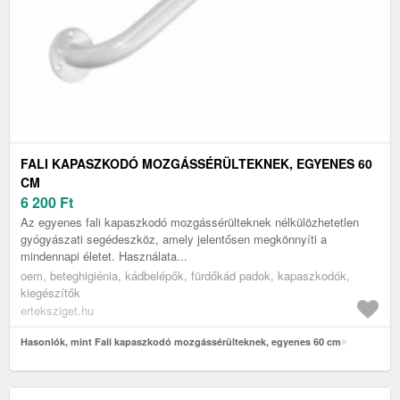
FALI KAPASZKODÓ MOZGÁSSÉRÜLTEKNEK, EGYENES 60
CM
6 200
Ft
Az egyenes fali kapaszkodó mozgássérülteknek nélkülözhetetlen
gyógyászati segédeszköz, amely jelentősen megkönnyíti a
mindennapi életet. Használata...
oem, beteghigiénia, kádbelépők, fürdőkád padok, kapaszkodók,
kiegészítők
erteksziget.hu
Hasonlók, mint Fali kapaszkodó mozgássérülteknek, egyenes 60 cm