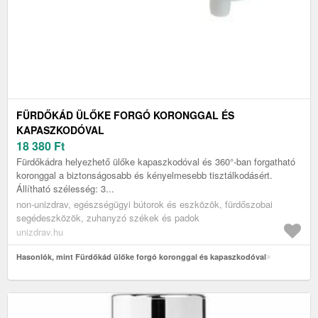
FÜRDŐKÁD ÜLŐKE FORGÓ KORONGGAL ÉS
KAPASZKODÓVAL
18 380
Ft
Fürdőkádra helyezhető ülőke kapaszkodóval és 360°-ban forgatható
koronggal a biztonságosabb és kényelmesebb tisztálkodásért.
Állítható szélesség: 3...
non-unizdrav, egészségügyi bútorok és eszközök, fürdőszobai
segédeszközök, zuhanyzó székek és padok
unizdrav.hu
Hasonlók, mint Fürdőkád ülőke forgó koronggal és kapaszkodóval