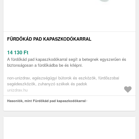
FÜRDŐKÁD PAD KAPASZKODÓKARRAL
14 130
Ft
A fürdőkád pad kapaszkodókarral segít a betegnek egyszerűen és
biztonságosan a fürdőkádba be és kilépni.
non-unizdrav, egészségügyi bútorok és eszközök, fürdőszobai
segédeszközök, zuhanyzó székek és padok
unizdrav.hu
Hasonlók, mint Fürdőkád pad kapaszkodókarral