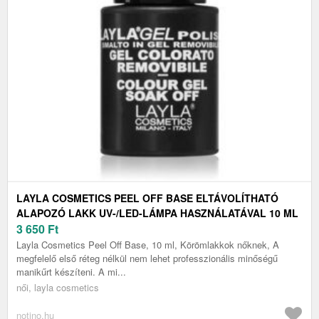
LAYLA COSMETICS PEEL OFF BASE ELTÁVOLÍTHATÓ
ALAPOZÓ LAKK UV-/LED-LÁMPA HASZNÁLATÁVAL 10 ML
3 650
Ft
Layla Cosmetics Peel Off Base, 10 ml, Körömlakkok nőknek, A
megfelelő első réteg nélkül nem lehet professzionális minőségű
manikűrt készíteni. A mi...
női, layla cosmetics
notino.hu