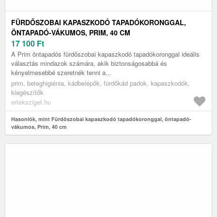
FÜRDŐSZOBAI KAPASZKODÓ TAPADÓKORONGGAL,
ÖNTAPADÓ-VÁKUMOS, PRIM, 40 CM
17 100
Ft
A Prim öntapadós fürdőszobai kapaszkodó tapadókoronggal ideális
választás mindazok számára, akik biztonságosabbá és
kényelmesebbé szeretnék tenni a...
prim, beteghigiénia, kádbelépők, fürdőkád padok, kapaszkodók,
kiegészítők
erteksziget.hu
Hasonlók, mint Fürdőszobai kapaszkodó tapadókoronggal, öntapadó-
vákumos, Prim, 40 cm