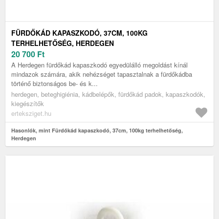
FÜRDŐKÁD KAPASZKODÓ, 37CM, 100KG
TERHELHETŐSÉG, HERDEGEN
20 700
Ft
A Herdegen fürdőkád kapaszkodó egyedülálló megoldást kínál
mindazok számára, akik nehézséget tapasztalnak a fürdőkádba
történő biztonságos be- és k...
herdegen, beteghigiénia, kádbelépők, fürdőkád padok, kapaszkodók,
kiegészítők
erteksziget.hu
Hasonlók, mint Fürdőkád kapaszkodó, 37cm, 100kg terhelhetőség,
Herdegen