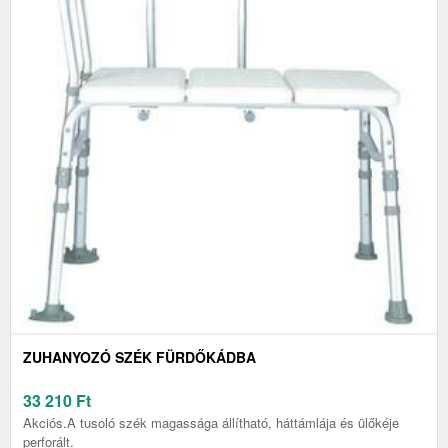
ZUHANYOZÓ SZÉK FÜRDŐKÁDBA
33 210
Ft
Akciós.A tusoló szék magassága állítható, háttámlája és ülőkéje
perforált.