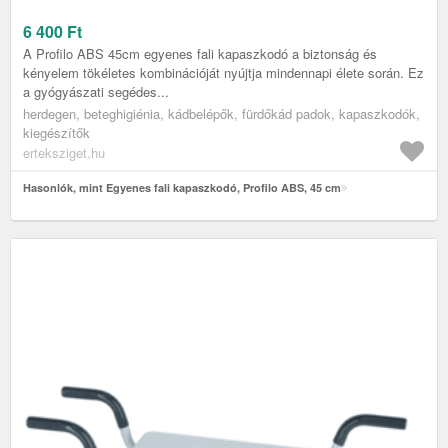
6 400
Ft
A Profilo ABS 45cm egyenes fali kapaszkodó a biztonság és
kényelem tökéletes kombinációját nyújtja mindennapi élete során. Ez
a gyógyászati segédes...
herdegen, beteghigiénia, kádbelépők, fürdőkád padok, kapaszkodók,
kiegészítők
erteksziget.hu
Hasonlók, mint Egyenes fali kapaszkodó, Profilo ABS, 45 cm