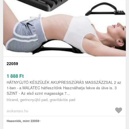
22059
1 888
Ft
HÁTNYÚJTÓ KÉSZÜLÉK AKUPRESSZÚRÁS MASSZÁZZSAL 2 az
1-ben - a MALATEC hátfeszítőnk Használhatja fekve és ülve is. 3
SZINT - Az első szint magassága 7...
trizand, gerincnyújtó pad, gravitációs pad
arukereso.hu
Hasonlók, mint 22059