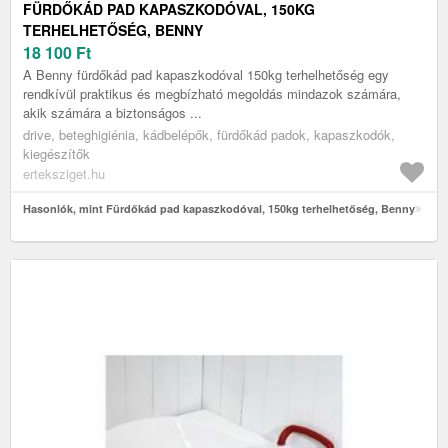
FÜRDŐKÁD PAD KAPASZKODÓVAL, 150KG
TERHELHETŐSÉG, BENNY
18 100
Ft
A Benny fürdőkád pad kapaszkodóval 150kg terhelhetőség egy
rendkívül praktikus és megbízható megoldás mindazok számára,
akik számára a biztonságos ...
drive, beteghigiénia, kádbelépők, fürdőkád padok, kapaszkodók,
kiegészítők
erteksziget.hu
Hasonlók, mint Fürdőkád pad kapaszkodóval, 150kg terhelhetőség, Benny