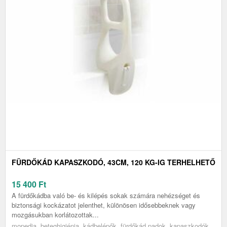
FÜRDŐKÁD KAPASZKODÓ, 43CM, 120 KG-IG TERHELHETŐ
15 400
Ft
A fürdőkádba való be- és kilépés sokak számára nehézséget és
biztonsági kockázatot jelenthet, különösen idősebbeknek vagy
mozgásukban korlátozottak...
mopedia, beteghigiénia, kádbelépők, fürdőkád padok, kapaszkodók,