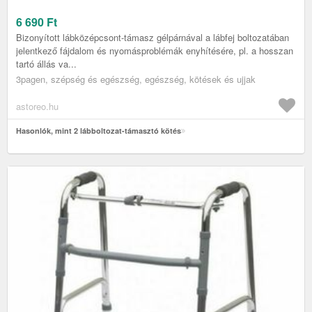
6 690
Ft
Bizonyított lábközépcsont-támasz gélpárnával a lábfej boltozatában
jelentkező fájdalom és nyomásproblémák enyhítésére, pl. a hosszan
tartó állás va...
3pagen, szépség és egészség, egészség, kötések és ujjak
astoreo.hu
Hasonlók, mint 2 lábboltozat-támasztó kötés