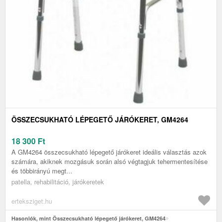
ÖSSZECSUKHATÓ LÉPEGETŐ JÁRÓKERET, GM4264
18 300
Ft
A GM4264 összecsukható lépegető járókeret ideális választás azok
számára, akiknek mozgásuk során alsó végtagjuk tehermentesítése
és többirányú megt...
patella, rehabilitáció, járókeretek
erteksziget.hu
Hasonlók, mint Összecsukható lépegető járókeret, GM4264