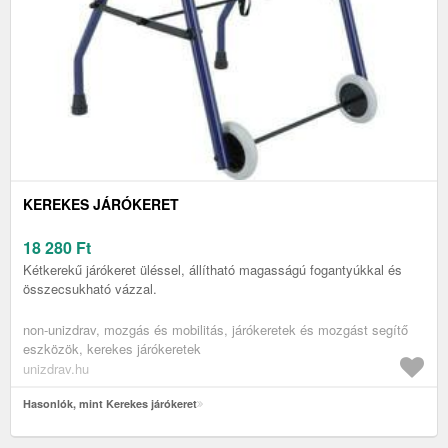
KEREKES JÁRÓKERET
18 280
Ft
Kétkerekű járókeret üléssel, állítható magasságú fogantyúkkal és
összecsukható vázzal.
non-unizdrav, mozgás és mobilitás, járókeretek és mozgást segítő
eszközök, kerekes járókeretek
unizdrav.hu
Hasonlók, mint Kerekes járókeret