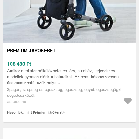
PRÉMIUM JÁRÓKERET
108 480
Ft
Amikor a rollátor nélkülözhetetlen társ, a nehéz, terjedelmes
modellek gyorsan elérik a határaikat. Ez nem: háromszorosan
összecsukható, szűk helye...
3pagen, szépség és egészség, egészség, egyéb egészségügyi
segédeszközök
astoreo.hu
Hasonlók, mint Prémium járókeret