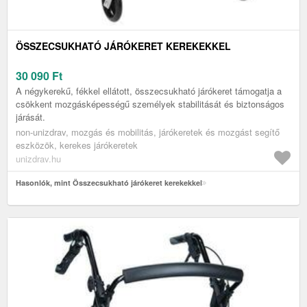
ÖSSZECSUKHATÓ JÁRÓKERET KEREKEKKEL
30 090
Ft
A négykerekű, fékkel ellátott, összecsukható járókeret támogatja a
csökkent mozgásképességű személyek stabilitását és biztonságos
járását.
non-unizdrav, mozgás és mobilitás, járókeretek és mozgást segítő
eszközök, kerekes járókeretek
unizdrav.hu
Hasonlók, mint Összecsukható járókeret kerekekkel