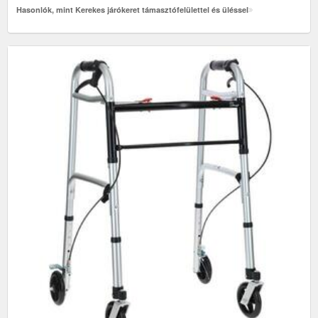
Hasonlók, mint Kerekes járókeret támasztófelülettel és üléssel