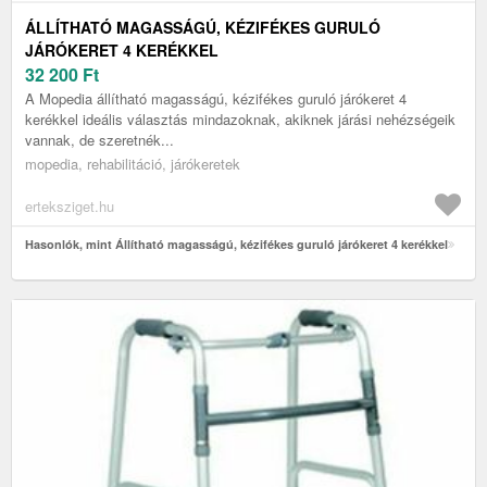
ÁLLÍTHATÓ MAGASSÁGÚ, KÉZIFÉKES GURULÓ
JÁRÓKERET 4 KERÉKKEL
32 200
Ft
A Mopedia állítható magasságú, kézifékes guruló járókeret 4
kerékkel ideális választás mindazoknak, akiknek járási nehézségeik
vannak, de szeretnék...
mopedia, rehabilitáció, járókeretek
erteksziget.hu
Hasonlók, mint Állítható magasságú, kézifékes guruló járókeret 4 kerékkel