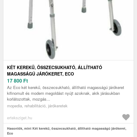
KÉT KEREKŰ, ÖSSZECSUKHATÓ, ÁLLÍTHATÓ
MAGASSÁGÚ JÁRÓKERET, ECO
17 800
Ft
Az Eco két kerekű, összecsukható, állítható magasságú járókeret
kifinomult és modern megoldást nyújt azoknak, akik járásukban
korlátozottak, mozgás...
mopedia, rehabilitáció, járókeretek
erteksziget.hu
Hasonlók, mint Két kerekű, összecsukható, állítható magasságú járókeret,
Eco