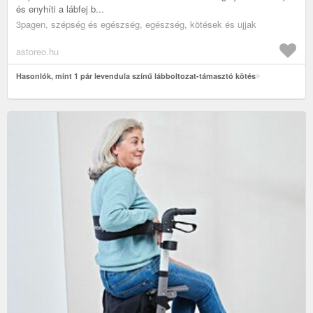
és enyhíti a lábfej b...
3pagen, szépség és egészség, egészség, kötések és ujjak
astoreo.hu
Hasonlók, mint 1 pár levendula színű lábboltozat-támasztó kötés