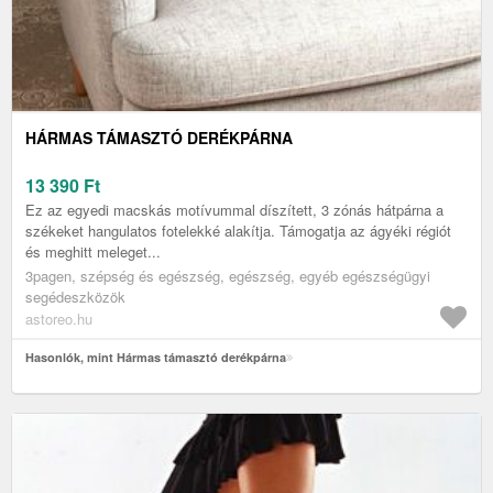
HÁRMAS TÁMASZTÓ DERÉKPÁRNA
13 390
Ft
Ez az egyedi macskás motívummal díszített, 3 zónás hátpárna a
székeket hangulatos fotelekké alakítja. Támogatja az ágyéki régiót
és meghitt meleget...
3pagen, szépség és egészség, egészség, egyéb egészségügyi
segédeszközök
astoreo.hu
Hasonlók, mint Hármas támasztó derékpárna