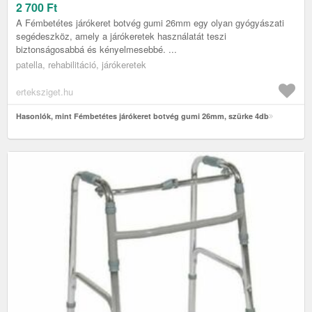
2 700
Ft
A Fémbetétes járókeret botvég gumi 26mm egy olyan gyógyászati
segédeszköz, amely a járókeretek használatát teszi
biztonságosabbá és kényelmesebbé. ...
patella, rehabilitáció, járókeretek
erteksziget.hu
Hasonlók, mint Fémbetétes járókeret botvég gumi 26mm, szürke 4db