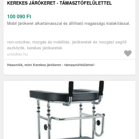
KEREKES JÁRÓKERET - TÁMASZTÓFELÜLETTEL
100 090
Ft
Mobil járókeret alkartámasszal és állítható magasságú kialakítással.
non-unizdrav, mozgás és mobilitás, járókeretek és mozgást segítő
eszközök, kerekes járókeretek
unizdrav.hu
Hasonlók, mint Kerekes járókeret - támasztófelülettel