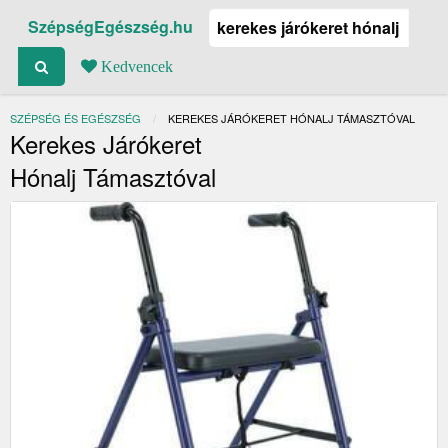
SzépségEgészség.hu
Kedvencek
SZÉPSÉG ÉS EGÉSZSÉG
JELENLEGI:
KEREKES JÁRÓKERET HÓNALJ TÁMASZTÓVAL
Kerekes Járókeret
Hónalj Támasztóval