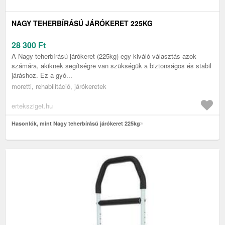
NAGY TEHERBÍRÁSÚ JÁRÓKERET 225KG
28 300
Ft
A Nagy teherbírású járókeret (225kg) egy kiváló választás azok
számára, akiknek segítségre van szükségük a biztonságos és stabil
járáshoz. Ez a gyó...
moretti, rehabilitáció, járókeretek
erteksziget.hu
Hasonlók, mint Nagy teherbírású járókeret 225kg