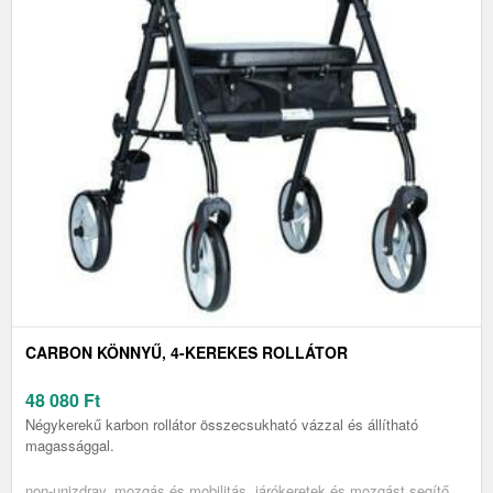
CARBON KÖNNYŰ, 4-KEREKES ROLLÁTOR
48 080
Ft
Négykerekű karbon rollátor összecsukható vázzal és állítható
magassággal.
non-unizdrav, mozgás és mobilitás, járókeretek és mozgást segítő