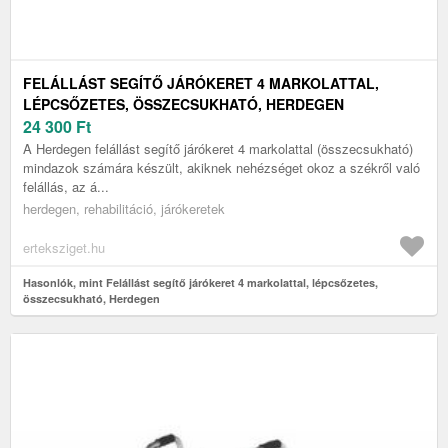
FELÁLLÁST SEGÍTŐ JÁRÓKERET 4 MARKOLATTAL,
LÉPCSŐZETES, ÖSSZECSUKHATÓ, HERDEGEN
24 300
Ft
A Herdegen felállást segítő járókeret 4 markolattal (összecsukható)
mindazok számára készült, akiknek nehézséget okoz a székről való
felállás, az á...
herdegen, rehabilitáció, járókeretek
erteksziget.hu
Hasonlók, mint Felállást segítő járókeret 4 markolattal, lépcsőzetes,
összecsukható, Herdegen