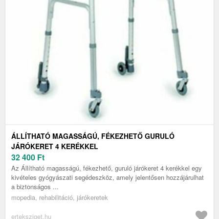
ÁLLÍTHATÓ MAGASSÁGÚ, FÉKEZHETŐ GURULÓ
JÁRÓKERET 4 KERÉKKEL
32 400
Ft
Az Állítható magasságú, fékezhető, guruló járókeret 4 kerékkel egy
kivételes gyógyászati segédeszköz, amely jelentősen hozzájárulhat
a biztonságos ...
mopedia, rehabilitáció, járókeretek
erteksziget.hu