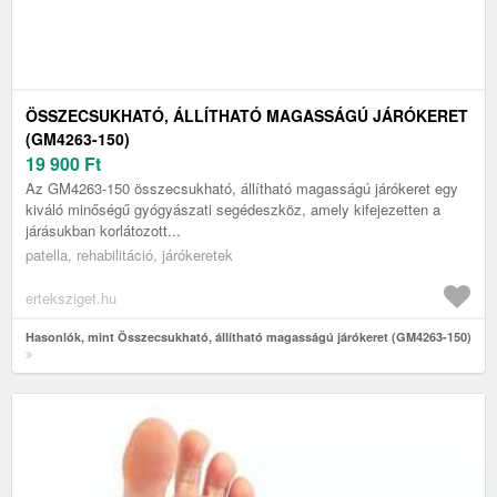
ÖSSZECSUKHATÓ, ÁLLÍTHATÓ MAGASSÁGÚ JÁRÓKERET
(GM4263-150)
19 900
Ft
Az GM4263-150 összecsukható, állítható magasságú járókeret egy
kiváló minőségű gyógyászati segédeszköz, amely kifejezetten a
járásukban korlátozott...
patella, rehabilitáció, járókeretek
erteksziget.hu
Hasonlók, mint Összecsukható, állítható magasságú járókeret (GM4263-150)