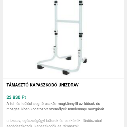
TÁMASZTÓ KAPASZKODÓ UNIZDRAV
23 930
Ft
A fel- és leülést segítő eszköz megkönnyíti az idősek és
mozgásukban korlátozott személyek mindennapi mozgását.
unizdrav, egészségügyi bútorok és eszközök, fürdőszobai
segédeszközök, kapaszkodók és támaszok