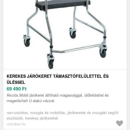
KEREKES JÁRÓKERET TÁMASZTÓFELÜLETTEL ÉS
ÜLÉSSEL
69 490
Ft
Akciós.Mobil járókeret állítható magassággal, ülőfelülettel és
megerősített U alakú vázzal.
non-unizdrav, mozgás és mobilitás, járókeretek és mozgást segítő
eszközök, kerekes járókeretek
unizdrav.hu