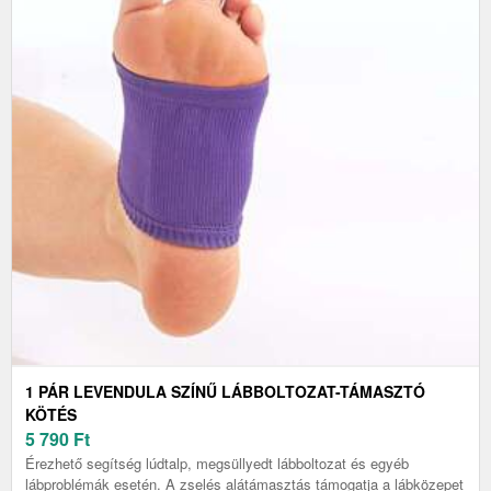
1 PÁR LEVENDULA SZÍNŰ LÁBBOLTOZAT-TÁMASZTÓ
KÖTÉS
5 790
Ft
Érezhető segítség lúdtalp, megsüllyedt lábboltozat és egyéb
lábproblémák esetén. A zselés alátámasztás támogatja a lábközepet