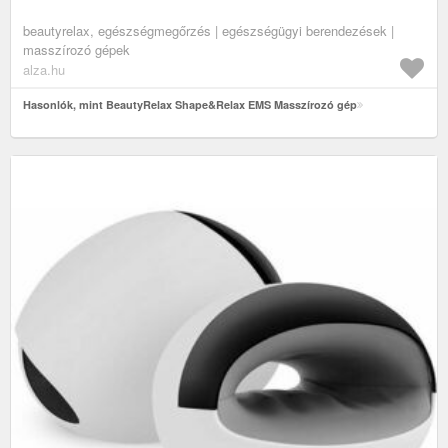
beautyrelax, egészségmegőrzés | egészségügyi berendezések |
masszírozó gépek
alza.hu
Hasonlók, mint BeautyRelax Shape&Relax EMS Masszírozó gép