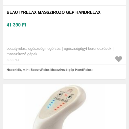
BEAUTYRELAX MASSZÍROZÓ GÉP HANDRELAX
41 390
Ft
beautyrelax, egészségmegőrzés | egészségügyi berendezések |
masszírozó gépek
alza.hu
Hasonlók, mint BeautyRelax Masszírozó gép HandRelax