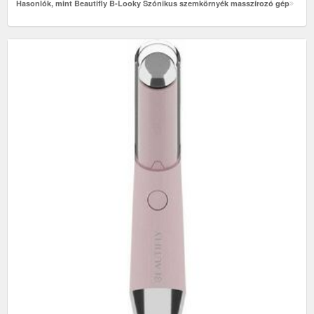
Hasonlók, mint Beautifly B-Looky Szónikus szemkörnyék masszírozó gép