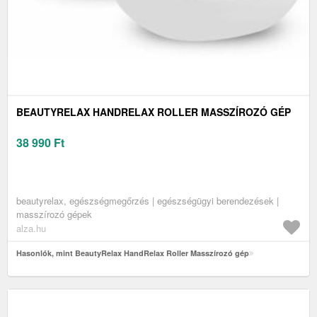
BEAUTYRELAX HANDRELAX ROLLER MASSZÍROZÓ GÉP
38 990
Ft
beautyrelax, egészségmegőrzés | egészségügyi berendezések |
masszírozó gépek
alza.hu
Hasonlók, mint BeautyRelax HandRelax Roller Masszírozó gép