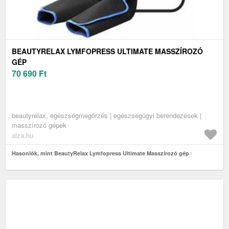
BEAUTYRELAX LYMFOPRESS ULTIMATE MASSZÍROZÓ
GÉP
70 690
Ft
beautyrelax, egészségmegőrzés | egészségügyi berendezések |
masszírozó gépek
alza.hu
Hasonlók, mint BeautyRelax Lymfopress Ultimate Masszírozó gép