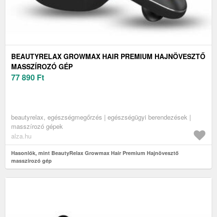
BEAUTYRELAX GROWMAX HAIR PREMIUM HAJNÖVESZTŐ
MASSZÍROZÓ GÉP
77 890
Ft
beautyrelax, egészségmegőrzés | egészségügyi berendezések |
masszírozó gépek
alza.hu
Hasonlók, mint BeautyRelax Growmax Hair Premium Hajnövesztő
masszírozó gép