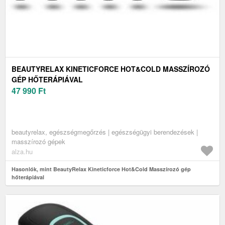
BEAUTYRELAX KINETICFORCE HOT&COLD MASSZÍROZÓ
GÉP HŐTERÁPIÁVAL
47 990
Ft
beautyrelax, egészségmegőrzés | egészségügyi berendezések |
masszírozó gépek
alza.hu
Hasonlók, mint BeautyRelax Kineticforce Hot&Cold Masszírozó gép
hőterápiával