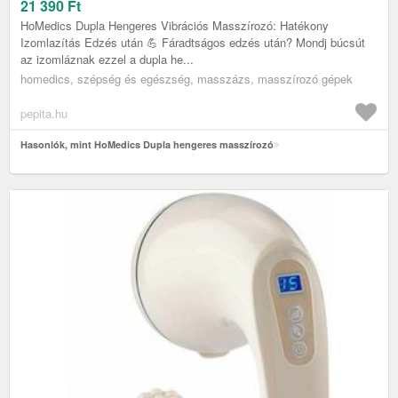
21 390
Ft
HoMedics Dupla Hengeres Vibrációs Masszírozó: Hatékony
Izomlazítás Edzés után 💪 Fáradtságos edzés után? Mondj búcsút
az izomláznak ezzel a dupla he...
homedics, szépség és egészség, masszázs, masszírozó gépek
pepita.hu
Hasonlók, mint HoMedics Dupla hengeres masszírozó