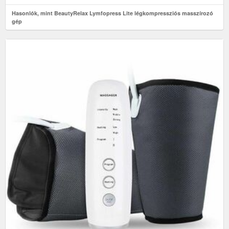
Hasonlók, mint BeautyRelax Lymfopress Lite légkompressziós masszírozó
gép