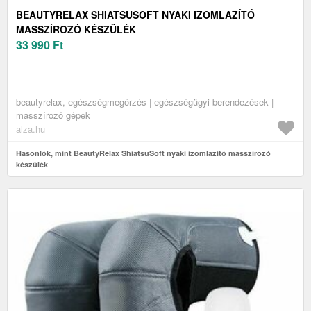
BEAUTYRELAX SHIATSUSOFT NYAKI IZOMLAZÍTÓ
MASSZÍROZÓ KÉSZÜLÉK
33 990
Ft
beautyrelax, egészségmegőrzés | egészségügyi berendezések |
masszírozó gépek
alza.hu
Hasonlók, mint BeautyRelax ShiatsuSoft nyaki izomlazító masszírozó
készülék