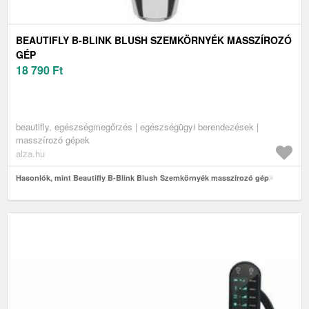
BEAUTIFLY B-BLINK BLUSH SZEMKÖRNYÉK MASSZÍROZÓ
GÉP
18 790
Ft
beautifly, egészségmegőrzés | egészségügyi berendezések |
masszírozó gépek
alza.hu
Hasonlók, mint Beautifly B-Blink Blush Szemkörnyék masszírozó gép