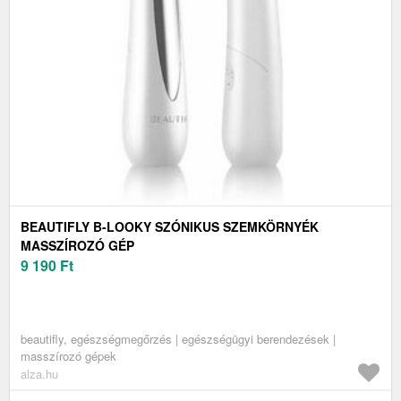
BEAUTIFLY B-LOOKY SZÓNIKUS SZEMKÖRNYÉK
MASSZÍROZÓ GÉP
9 190
Ft
beautifly, egészségmegőrzés | egészségügyi berendezések |
masszírozó gépek
alza.hu