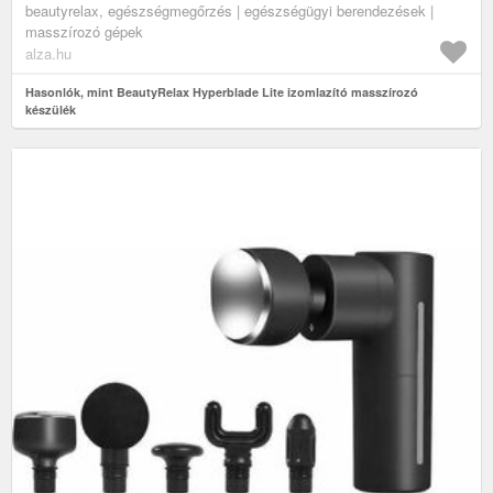
beautyrelax, egészségmegőrzés | egészségügyi berendezések |
masszírozó gépek
alza.hu
Hasonlók, mint BeautyRelax Hyperblade Lite izomlazító masszírozó
készülék