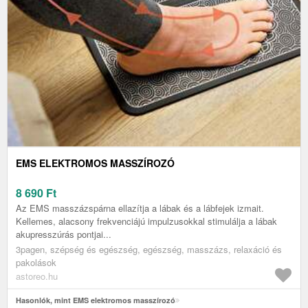
EMS ELEKTROMOS MASSZÍROZÓ
8 690
Ft
Az EMS masszázspárna ellazítja a lábak és a lábfejek izmait.
Kellemes, alacsony frekvenciájú impulzusokkal stimulálja a lábak
akupresszúrás pontjai...
3pagen, szépség és egészség, egészség, masszázs, relaxáció és
pakolások
astoreo.hu
Hasonlók, mint EMS elektromos masszírozó