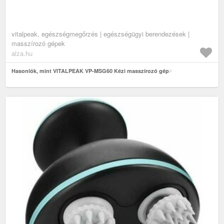
vitalpeak, egészségmegőrzés | egészségügyi berendezések |
masszírozó gépek
alza.hu
Hasonlók, mint VITALPEAK VP-MSG60 Kézi masszírozó gép