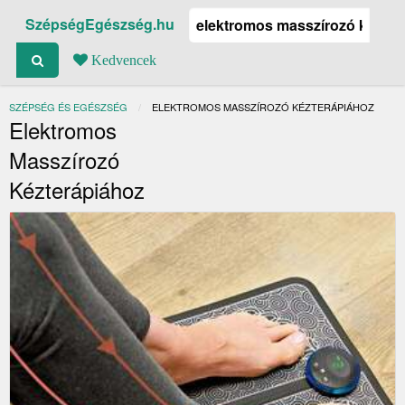
SzépségEgészség.hu
Kedvencek
SZÉPSÉG ÉS EGÉSZSÉG
JELENLEGI:
ELEKTROMOS MASSZÍROZÓ KÉZTERÁPIÁHOZ
Elektromos
Masszírozó
Kézterápiához