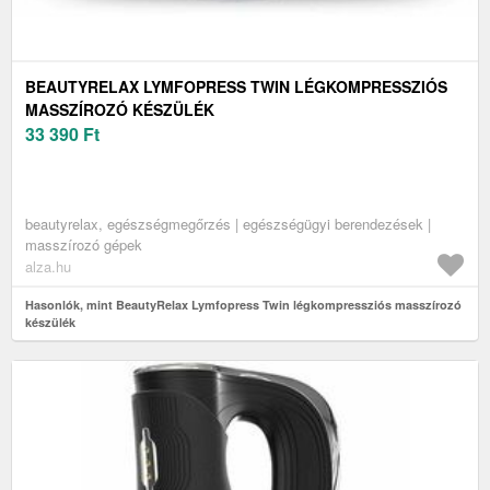
BEAUTYRELAX LYMFOPRESS TWIN LÉGKOMPRESSZIÓS
MASSZÍROZÓ KÉSZÜLÉK
33 390
Ft
beautyrelax, egészségmegőrzés | egészségügyi berendezések |
masszírozó gépek
alza.hu
Hasonlók, mint BeautyRelax Lymfopress Twin légkompressziós masszírozó
készülék