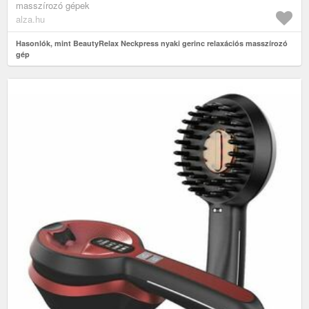
masszírozó gépek
alza.hu
Hasonlók, mint BeautyRelax Neckpress nyaki gerinc relaxációs masszírozó
gép