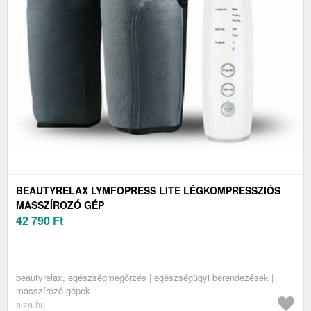
BEAUTYRELAX LYMFOPRESS LITE LÉGKOMPRESSZIÓS
MASSZÍROZÓ GÉP
42 790
Ft
beautyrelax, egészségmegőrzés | egészségügyi berendezések |
masszírozó gépek
alza.hu