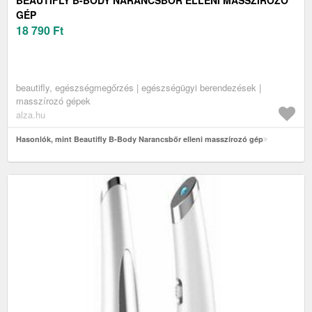
BEAUTIFLY B-BODY NARANCSBŐR ELLENI MASSZÍROZÓ
GÉP
18 790
Ft
beautifly, egészségmegőrzés | egészségügyi berendezések |
masszírozó gépek
alza.hu
Hasonlók, mint Beautifly B-Body Narancsbőr elleni masszírozó gép