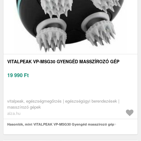
VITALPEAK VP-MSG30 GYENGÉD MASSZÍROZÓ GÉP
19 990
Ft
vitalpeak, egészségmegőrzés | egészségügyi berendezések |
masszírozó gépek
alza.hu
Hasonlók, mint VITALPEAK VP-MSG30 Gyengéd masszírozó gép